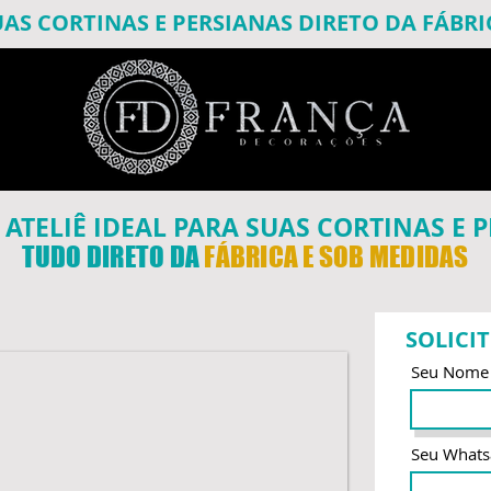
UAS CORTINAS E PERSIANAS DIRETO DA FÁBRI
ATELIÊ IDEAL PARA SUAS CORTINAS E 
TUDO DIRETO DA
FÁBRICA E SOB MEDIDAS
SOLICI
Seu Nome
Seu What