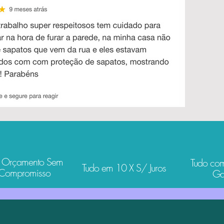
 Orçamento Sem
Tudo co
Tudo em 10 X S/ Juros
Compromisso
Ga