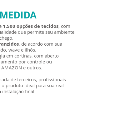
 MEDIDA
de
1.500 opções de tecidos
, com
qualidade que permite seu ambiente
nchego.
franzidos
, de acordo com sua
do, wave e ilhós.
gia em cortinas, com aberto
namento por controle ou
A, AMAZON e outros.
ada de terceiros, profissionais
 o produto ideal para sua real
instalação final.