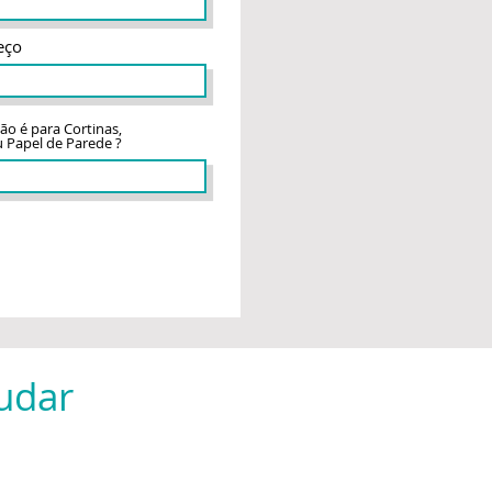
eço
ção é para Cortinas,
u Papel de Parede ?
IAR SOLICITAÇÃO
udar
a